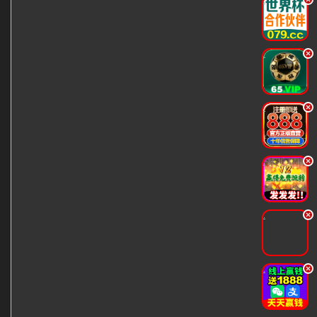
.
.
.
.
.
.